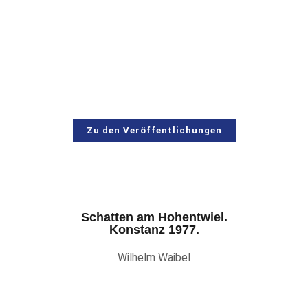
Fusce vestibulum neque vel nisi
hendrerit rutrum. Mauris fermentum
mollis urna efficitur feugiat. Integer
aliquet, nisl sed vestibulum ullamcorper,
Zu den Veröffentlichungen
Schatten am Hohentwiel.
Konstanz 1977.
Wilhelm Waibel