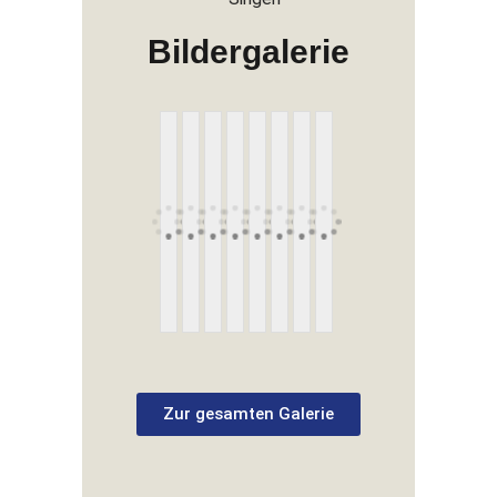
WILHELM WAIBEL, 1983
Bildergalerie
Zur gesamten Galerie