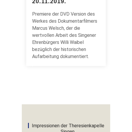
20.11.2019.
Premiere der DVD Version des
Werkes des Dokumentarfilmers
Marcus Welsch, der die
wertvollen Arbeit des Singener
Ehrenbürgers Willi Waibel
bezüglich der historischen
Aufarbeitung dokumentiert.
NEWS THERESIENKAPELLE
In Memoriam Emil
Netzhammer (*1951,
Aber ein solches
†2020)
Mahnmal für den
Frieden, für
Völkerverständigung
gibt auch
Impressionen der Theresienkapelle
Verpflichtungen auf.
Singen