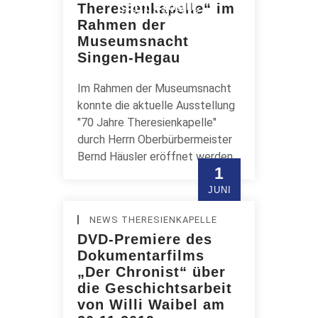
kein Zufall.
Theresienkapelle“ im
BERND HÄUSLER
Rahmen der
CARMEN SCHEIDE
Museumsnacht
Singen-Hegau
Im Rahmen der Museumsnacht
konnte die aktuelle Ausstellung
"70 Jahre Theresienkapelle"
durch Herrn Oberbürbermeister
Bernd Häusler eröffnet werden.
1
JUNI
NEWS THERESIENKAPELLE
DVD-Premiere des
Dokumentarfilms
„Der Chronist“ über
die Geschichtsarbeit
von Willi Waibel am