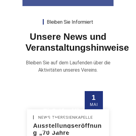
Bleiben Sie Informiert
Unsere News und
Veranstaltungshinweise
Bleiben Sie auf dem Laufenden über die
Aktivitäten unseres Vereins.
1
Die Kapelle bietet als
MAI
Eine Kapelle im
Gedenkort
NEWS THERESIENKAPELLE
Orientierungs­
Singener
Ausstellungseröffnun
Industriegebiet ist
möglichkeiten.
g „70 Jahre